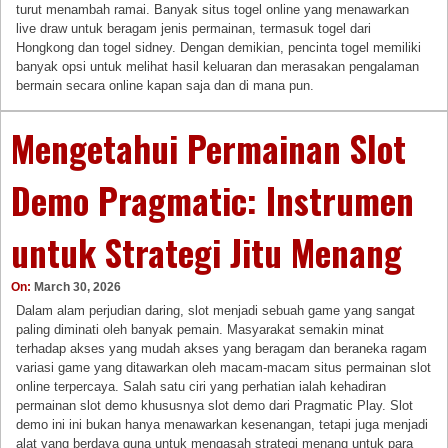
turut menambah ramai. Banyak situs togel online yang menawarkan
live draw untuk beragam jenis permainan, termasuk togel dari
Hongkong dan togel sidney. Dengan demikian, pencinta togel memiliki
banyak opsi untuk melihat hasil keluaran dan merasakan pengalaman
bermain secara online kapan saja dan di mana pun.
Mengetahui Permainan Slot
Demo Pragmatic: Instrumen
untuk Strategi Jitu Menang
On:
March 30, 2026
Dalam alam perjudian daring, slot menjadi sebuah game yang sangat
paling diminati oleh banyak pemain. Masyarakat semakin minat
terhadap akses yang mudah akses yang beragam dan beraneka ragam
variasi game yang ditawarkan oleh macam-macam situs permainan slot
online terpercaya. Salah satu ciri yang perhatian ialah kehadiran
permainan slot demo khususnya slot demo dari Pragmatic Play. Slot
demo ini ini bukan hanya menawarkan kesenangan, tetapi juga menjadi
alat yang berdaya guna untuk mengasah strategi menang untuk para