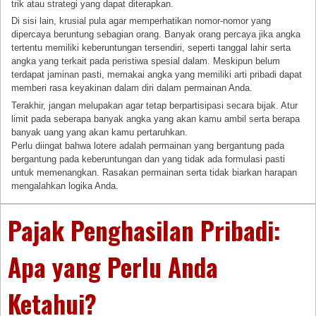
trik atau strategi yang dapat diterapkan.
Di sisi lain, krusial pula agar memperhatikan nomor-nomor yang
dipercaya beruntung sebagian orang. Banyak orang percaya jika angka
tertentu memiliki keberuntungan tersendiri, seperti tanggal lahir serta
angka yang terkait pada peristiwa spesial dalam. Meskipun belum
terdapat jaminan pasti, memakai angka yang memiliki arti pribadi dapat
memberi rasa keyakinan dalam diri dalam permainan Anda.
Terakhir, jangan melupakan agar tetap berpartisipasi secara bijak. Atur
limit pada seberapa banyak angka yang akan kamu ambil serta berapa
banyak uang yang akan kamu pertaruhkan.
Perlu diingat bahwa lotere adalah permainan yang bergantung pada
bergantung pada keberuntungan dan yang tidak ada formulasi pasti
untuk memenangkan. Rasakan permainan serta tidak biarkan harapan
mengalahkan logika Anda.
Pajak Penghasilan Pribadi:
Apa yang Perlu Anda
Ketahui?