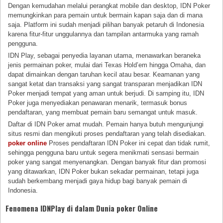
Dengan kemudahan melalui perangkat mobile dan desktop, IDN Poker
memungkinkan para pemain untuk bermain kapan saja dan di mana
saja. Platform ini sudah menjadi pilihan banyak petaruh di Indonesia
karena fitur-fitur unggulannya dan tampilan antarmuka yang ramah
pengguna.
IDN Play, sebagai penyedia layanan utama, menawarkan beraneka
jenis permainan poker, mulai dari Texas Hold’em hingga Omaha, dan
dapat dimainkan dengan taruhan kecil atau besar. Keamanan yang
sangat ketat dan transaksi yang sangat transparan menjadikan IDN
Poker menjadi tempat yang aman untuk berjudi. Di samping itu, IDN
Poker juga menyediakan penawaran menarik, termasuk bonus
pendaftaran, yang membuat pemain baru semangat untuk masuk.
Daftar di IDN Poker amat mudah. Pemain hanya butuh mengunjungi
situs resmi dan mengikuti proses pendaftaran yang telah disediakan.
poker online
Proses pendaftaran IDN Poker ini cepat dan tidak rumit,
sehingga pengguna baru untuk segera menikmati sensasi bermain
poker yang sangat menyenangkan. Dengan banyak fitur dan promosi
yang ditawarkan, IDN Poker bukan sekadar permainan, tetapi juga
sudah berkembang menjadi gaya hidup bagi banyak pemain di
Indonesia.
Fenomena IDNPlay di dalam Dunia poker Online