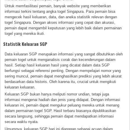
Untuk memfasilitasi pemain, banyak website yang memberikan
informasi terkini tentang angka togel Singapura. Para pemain bisa
mengecek hasil keluaran, data, dan aneka statistik relevan dengan
togel Singapura. Dengan akses informasi yang cepat dan akurasi,
pemain dapat mengambil keputusan yang lebih baik dalam permainan
togel yang mereka ikuti.
Statistik Keluaran SGP
Data keluaran SGP merupakan informasi yang sangat dibutuhkan oleh
pemain togel untuk menganalisis corak dan kecenderungan dalam
hasil. Setiap hasil keluaran hasil yang dicatat dalam data SGP
berfungsi sebagai referensi penting. Dengan mempelajari nomor yang
sering muncul, pemain dapat menghasilkan prediksi yang lebih akurat
berdasarkan data historis. Oleh karena itu, crucial untuk mengikuti
keluaran keluaran.
Keluaran SGP bukan hanya meliputi nomor undian, tetapi juga
informasi mengenai hadiah dan jenis yang didapat. Dengan informasi
keluaran ini, pemain dapat mengukur peluang mereka untuk menang
dalam permainan togel SGP. Hasil terbaru biasanya dipublikasikan
secara langsung, sehingga pemain dapat mendapatkan informasi
secara waktu nyata.
Umumnya, keluaran SGP hari ini dianggap sebagai acuan dalam