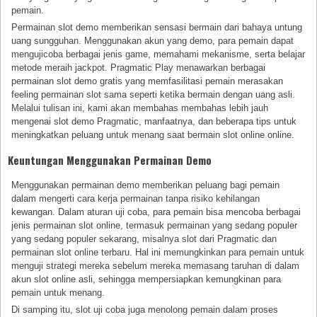
pemain.
Permainan slot demo memberikan sensasi bermain dari bahaya untung
uang sungguhan. Menggunakan akun yang demo, para pemain dapat
mengujicoba berbagai jenis game, memahami mekanisme, serta belajar
metode meraih jackpot. Pragmatic Play menawarkan berbagai
permainan slot demo gratis yang memfasilitasi pemain merasakan
feeling permainan slot sama seperti ketika bermain dengan uang asli.
Melalui tulisan ini, kami akan membahas membahas lebih jauh
mengenai slot demo Pragmatic, manfaatnya, dan beberapa tips untuk
meningkatkan peluang untuk menang saat bermain slot online online.
Keuntungan Menggunakan Permainan Demo
Menggunakan permainan demo memberikan peluang bagi pemain
dalam mengerti cara kerja permainan tanpa risiko kehilangan
kewangan. Dalam aturan uji coba, para pemain bisa mencoba berbagai
jenis permainan slot online, termasuk permainan yang sedang populer
yang sedang populer sekarang, misalnya slot dari Pragmatic dan
permainan slot online terbaru. Hal ini memungkinkan para pemain untuk
menguji strategi mereka sebelum mereka memasang taruhan di dalam
akun slot online asli, sehingga mempersiapkan kemungkinan para
pemain untuk menang.
Di samping itu, slot uji coba juga menolong pemain dalam proses