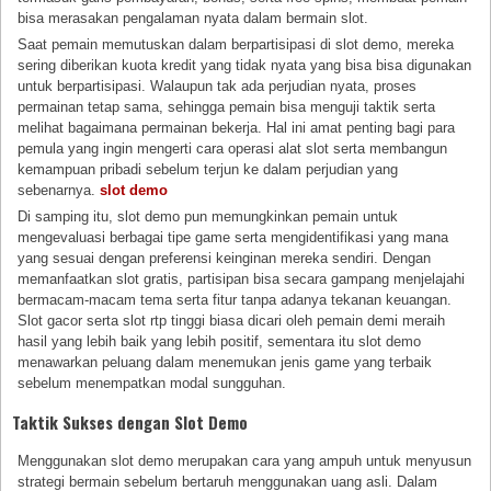
bisa merasakan pengalaman nyata dalam bermain slot.
Saat pemain memutuskan dalam berpartisipasi di slot demo, mereka
sering diberikan kuota kredit yang tidak nyata yang bisa bisa digunakan
untuk berpartisipasi. Walaupun tak ada perjudian nyata, proses
permainan tetap sama, sehingga pemain bisa menguji taktik serta
melihat bagaimana permainan bekerja. Hal ini amat penting bagi para
pemula yang ingin mengerti cara operasi alat slot serta membangun
kemampuan pribadi sebelum terjun ke dalam perjudian yang
sebenarnya.
slot demo
Di samping itu, slot demo pun memungkinkan pemain untuk
mengevaluasi berbagai tipe game serta mengidentifikasi yang mana
yang sesuai dengan preferensi keinginan mereka sendiri. Dengan
memanfaatkan slot gratis, partisipan bisa secara gampang menjelajahi
bermacam-macam tema serta fitur tanpa adanya tekanan keuangan.
Slot gacor serta slot rtp tinggi biasa dicari oleh pemain demi meraih
hasil yang lebih baik yang lebih positif, sementara itu slot demo
menawarkan peluang dalam menemukan jenis game yang terbaik
sebelum menempatkan modal sungguhan.
Taktik Sukses dengan Slot Demo
Menggunakan slot demo merupakan cara yang ampuh untuk menyusun
strategi bermain sebelum bertaruh menggunakan uang asli. Dalam