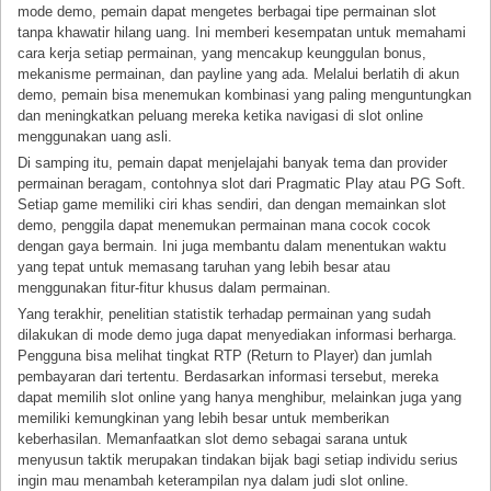
mode demo, pemain dapat mengetes berbagai tipe permainan slot
tanpa khawatir hilang uang. Ini memberi kesempatan untuk memahami
cara kerja setiap permainan, yang mencakup keunggulan bonus,
mekanisme permainan, dan payline yang ada. Melalui berlatih di akun
demo, pemain bisa menemukan kombinasi yang paling menguntungkan
dan meningkatkan peluang mereka ketika navigasi di slot online
menggunakan uang asli.
Di samping itu, pemain dapat menjelajahi banyak tema dan provider
permainan beragam, contohnya slot dari Pragmatic Play atau PG Soft.
Setiap game memiliki ciri khas sendiri, dan dengan memainkan slot
demo, penggila dapat menemukan permainan mana cocok cocok
dengan gaya bermain. Ini juga membantu dalam menentukan waktu
yang tepat untuk memasang taruhan yang lebih besar atau
menggunakan fitur-fitur khusus dalam permainan.
Yang terakhir, penelitian statistik terhadap permainan yang sudah
dilakukan di mode demo juga dapat menyediakan informasi berharga.
Pengguna bisa melihat tingkat RTP (Return to Player) dan jumlah
pembayaran dari tertentu. Berdasarkan informasi tersebut, mereka
dapat memilih slot online yang hanya menghibur, melainkan juga yang
memiliki kemungkinan yang lebih besar untuk memberikan
keberhasilan. Memanfaatkan slot demo sebagai sarana untuk
menyusun taktik merupakan tindakan bijak bagi setiap individu serius
ingin mau menambah keterampilan nya dalam judi slot online.