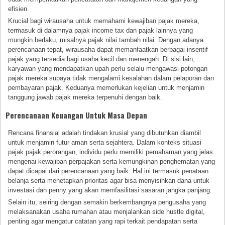
efisien.
Krucial bagi wirausaha untuk memahami kewajiban pajak mereka,
termasuk di dalamnya pajak income tax dan pajak lainnya yang
mungkin berlaku, misalnya pajak nilai tambah nilai. Dengan adanya
perencanaan tepat, wirausaha dapat memanfaatkan berbagai insentif
pajak yang tersedia bagi usaha kecil dan menengah. Di sisi lain,
karyawan yang mendapatkan upah perlu selalu mengawasi potongan
pajak mereka supaya tidak mengalami kesalahan dalam pelaporan dan
pembayaran pajak. Keduanya memerlukan kejelian untuk menjamin
tanggung jawab pajak mereka terpenuhi dengan baik.
Perencanaan Keuangan Untuk Masa Depan
Rencana finansial adalah tindakan krusial yang dibutuhkan diambil
untuk menjamin futur aman serta sejahtera. Dalam konteks situasi
pajak pajak perorangan, individu perlu memiliki pemahaman yang jelas
mengenai kewajiban perpajakan serta kemungkinan penghematan yang
dapat dicapai dari perencanaan yang baik. Hal ini termasuk penataan
belanja serta menetapkan prioritas agar bisa menyisihkan dana untuk
investasi dan penny yang akan memfasilitasi sasaran jangka panjang.
Selain itu, seiring dengan semakin berkembangnya pengusaha yang
melaksanakan usaha rumahan atau menjalankan side hustle digital,
penting agar mengatur catatan yang rapi terkait pendapatan serta