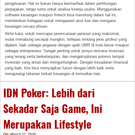
pengeluaran. Hal ini bukan hanya bermanfaat dalam perhitungan
perpajakan, tetapi serta untuk analisa kinerja usaha. Menggunakan
software keuangan maupun fintech bisa menolong dalam hal ini,
memberikan kelegaan untuk mengawasi arus kas dan mengatur
keuangan secara efisien.
Akhir kata, untuk mencapai perencanaan pensiun yang maksimal,
mulai menabung secepat mungkin, terlepas tentang jenis profesi yang
dijalani, baik sebagai pegawai dengan upah UMR di kota besar maupun
sebagai entrepreneur. Sangat penting untuk punya rencana investasi
yang terang serta berkelanjutan, dan mengeksplorasi potensi tempat
investasi yang aman dan menguntungkan. Dengan kesadaran finansial
yang baik, kita bisa menyiapkan futuro dengan lebih baik serta
mengurangi tekanan terkait keuangan di kemudian hari.
IDN Poker: Lebih dari
Sekadar Saja Game, Ini
Merupakan Lifestyle
On:
March 11, 2026