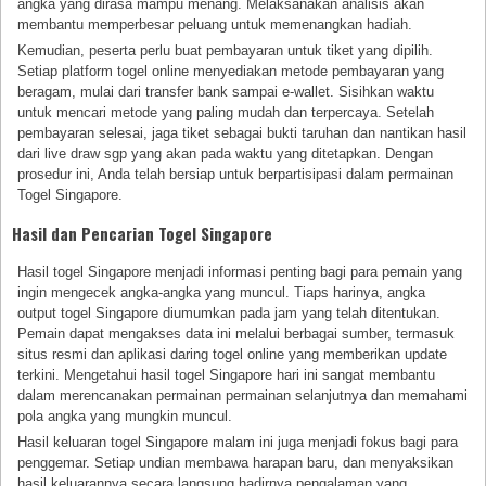
angka yang dirasa mampu menang. Melaksanakan analisis akan
membantu memperbesar peluang untuk memenangkan hadiah.
Kemudian, peserta perlu buat pembayaran untuk tiket yang dipilih.
Setiap platform togel online menyediakan metode pembayaran yang
beragam, mulai dari transfer bank sampai e-wallet. Sisihkan waktu
untuk mencari metode yang paling mudah dan terpercaya. Setelah
pembayaran selesai, jaga tiket sebagai bukti taruhan dan nantikan hasil
dari live draw sgp yang akan pada waktu yang ditetapkan. Dengan
prosedur ini, Anda telah bersiap untuk berpartisipasi dalam permainan
Togel Singapore.
Hasil dan Pencarian Togel Singapore
Hasil togel Singapore menjadi informasi penting bagi para pemain yang
ingin mengecek angka-angka yang muncul. Tiaps harinya, angka
output togel Singapore diumumkan pada jam yang telah ditentukan.
Pemain dapat mengakses data ini melalui berbagai sumber, termasuk
situs resmi dan aplikasi daring togel online yang memberikan update
terkini. Mengetahui hasil togel Singapore hari ini sangat membantu
dalam merencanakan permainan permainan selanjutnya dan memahami
pola angka yang mungkin muncul.
Hasil keluaran togel Singapore malam ini juga menjadi fokus bagi para
penggemar. Setiap undian membawa harapan baru, dan menyaksikan
hasil keluarannya secara langsung hadirnya pengalaman yang