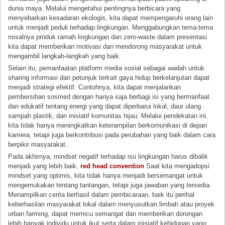
dunia maya. Melalui mengetahui pentingnya berbicara yang
menyebarkan kesadaran ekologis, kita dapat mempengaruhi orang lain
untuk menjadi peduli terhadap lingkungan. Menggabungkan tema-tema
misalnya produk ramah lingkungan dan zero-waste dalam presentasi
kita dapat memberikan motivasi dan mendorong masyarakat untuk
mengambil langkah-langkah yang baik.
Selain itu, pemanfaatan platform media sosial sebagai wadah untuk
sharing informasi dan petunjuk terkait gaya hidup berkelanjutan dapat
menjadi strategi efektif. Contohnya, kita dapat menjalankan
pembersihan sosmed dengan hanya saja berbagi isi yang bermanfaat
dan edukatif tentang energi yang dapat diperbarui lokal, daur ulang
sampah plastik, dan inisiatif komunitas hijau. Melalui pendekatan ini,
kita tidak hanya meningkatkan keterampilan berkomunikasi di depan
kamera, tetapi juga berkontribusi pada perubahan yang baik dalam cara
berpikir masyarakat.
Pada akhirnya, mindset negatif terhadap isu lingkungan harus dibalik
menjadi yang lebih baik.
red head convention
Saat kita mengadopsi
mindset yang optimis, kita tidak hanya menjadi bersemangat untuk
mengemukakan tentang tantangan, tetapi juga jawaban yang tersedia.
Menampilkan cerita berhasil dalam pembicaraan, baik itu perihal
keberhasilan masyarakat lokal dalam menyusutkan limbah atau proyek
urban farming, dapat memicu semangat dan memberikan dorongan
lebih banyak individu untuk ikut serta dalam inisiatif kehidupan yang