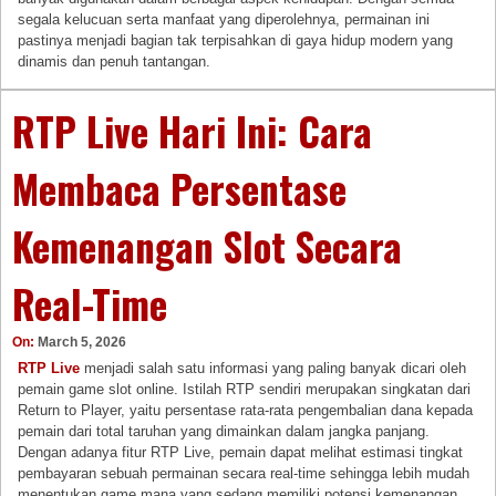
segala kelucuan serta manfaat yang diperolehnya, permainan ini
pastinya menjadi bagian tak terpisahkan di gaya hidup modern yang
dinamis dan penuh tantangan.
RTP Live Hari Ini: Cara
Membaca Persentase
Kemenangan Slot Secara
Real-Time
On:
March 5, 2026
RTP Live
menjadi salah satu informasi yang paling banyak dicari oleh
pemain game slot online. Istilah RTP sendiri merupakan singkatan dari
Return to Player, yaitu persentase rata-rata pengembalian dana kepada
pemain dari total taruhan yang dimainkan dalam jangka panjang.
Dengan adanya fitur RTP Live, pemain dapat melihat estimasi tingkat
pembayaran sebuah permainan secara real-time sehingga lebih mudah
menentukan game mana yang sedang memiliki potensi kemenangan