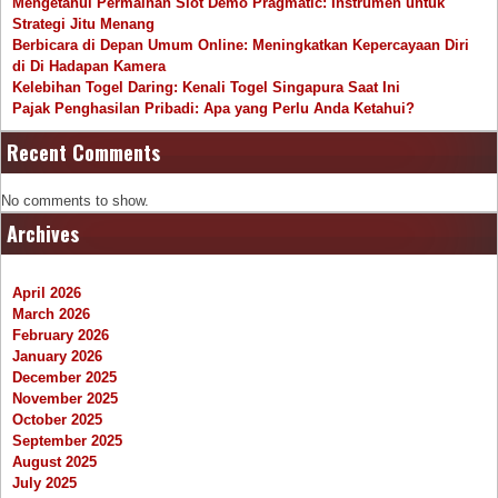
Mengetahui Permainan Slot Demo Pragmatic: Instrumen untuk
Strategi Jitu Menang
Berbicara di Depan Umum Online: Meningkatkan Kepercayaan Diri
di Di Hadapan Kamera
Kelebihan Togel Daring: Kenali Togel Singapura Saat Ini
Pajak Penghasilan Pribadi: Apa yang Perlu Anda Ketahui?
Recent Comments
No comments to show.
Archives
April 2026
March 2026
February 2026
January 2026
December 2025
November 2025
October 2025
September 2025
August 2025
July 2025