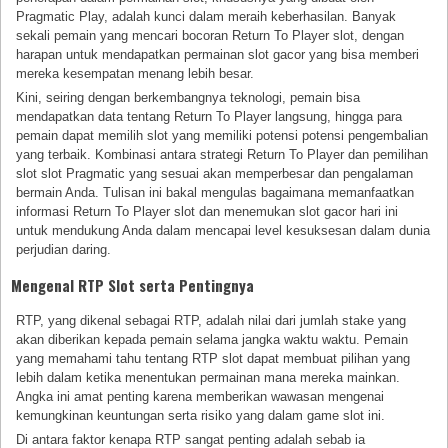
Pragmatic Play, adalah kunci dalam meraih keberhasilan. Banyak
sekali pemain yang mencari bocoran Return To Player slot, dengan
harapan untuk mendapatkan permainan slot gacor yang bisa memberi
mereka kesempatan menang lebih besar.
Kini, seiring dengan berkembangnya teknologi, pemain bisa
mendapatkan data tentang Return To Player langsung, hingga para
pemain dapat memilih slot yang memiliki potensi potensi pengembalian
yang terbaik. Kombinasi antara strategi Return To Player dan pemilihan
slot slot Pragmatic yang sesuai akan memperbesar dan pengalaman
bermain Anda. Tulisan ini bakal mengulas bagaimana memanfaatkan
informasi Return To Player slot dan menemukan slot gacor hari ini
untuk mendukung Anda dalam mencapai level kesuksesan dalam dunia
perjudian daring.
Mengenal RTP Slot serta Pentingnya
RTP, yang dikenal sebagai RTP, adalah nilai dari jumlah stake yang
akan diberikan kepada pemain selama jangka waktu waktu. Pemain
yang memahami tahu tentang RTP slot dapat membuat pilihan yang
lebih dalam ketika menentukan permainan mana mereka mainkan.
Angka ini amat penting karena memberikan wawasan mengenai
kemungkinan keuntungan serta risiko yang dalam game slot ini.
Di antara faktor kenapa RTP sangat penting adalah sebab ia