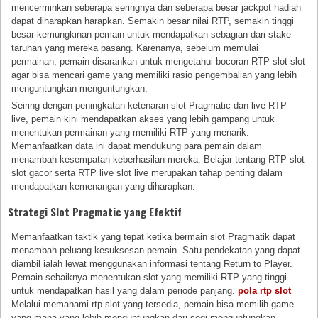
mencerminkan seberapa seringnya dan seberapa besar jackpot hadiah
dapat diharapkan harapkan. Semakin besar nilai RTP, semakin tinggi
besar kemungkinan pemain untuk mendapatkan sebagian dari stake
taruhan yang mereka pasang. Karenanya, sebelum memulai
permainan, pemain disarankan untuk mengetahui bocoran RTP slot slot
agar bisa mencari game yang memiliki rasio pengembalian yang lebih
menguntungkan menguntungkan.
Seiring dengan peningkatan ketenaran slot Pragmatic dan live RTP
live, pemain kini mendapatkan akses yang lebih gampang untuk
menentukan permainan yang memiliki RTP yang menarik.
Memanfaatkan data ini dapat mendukung para pemain dalam
menambah kesempatan keberhasilan mereka. Belajar tentang RTP slot
slot gacor serta RTP live slot live merupakan tahap penting dalam
mendapatkan kemenangan yang diharapkan.
Strategi Slot Pragmatic yang Efektif
Memanfaatkan taktik yang tepat ketika bermain slot Pragmatik dapat
menambah peluang kesuksesan pemain. Satu pendekatan yang dapat
diambil ialah lewat menggunakan informasi tentang Return to Player.
Pemain sebaiknya menentukan slot yang memiliki RTP yang tinggi
untuk mendapatkan hasil yang dalam periode panjang.
pola rtp slot
Melalui memahami rtp slot yang tersedia, pemain bisa memilih game
yang mana yang lebih menguntungkan dari segi menguntungkan.