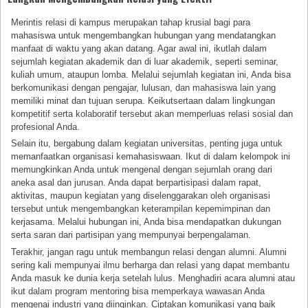
Merintis relasi di kampus merupakan tahap krusial bagi para
mahasiswa untuk mengembangkan hubungan yang mendatangkan
manfaat di waktu yang akan datang. Agar awal ini, ikutlah dalam
sejumlah kegiatan akademik dan di luar akademik, seperti seminar,
kuliah umum, ataupun lomba. Melalui sejumlah kegiatan ini, Anda bisa
berkomunikasi dengan pengajar, lulusan, dan mahasiswa lain yang
memiliki minat dan tujuan serupa. Keikutsertaan dalam lingkungan
kompetitif serta kolaboratif tersebut akan memperluas relasi sosial dan
profesional Anda.
Selain itu, bergabung dalam kegiatan universitas, penting juga untuk
memanfaatkan organisasi kemahasiswaan. Ikut di dalam kelompok ini
memungkinkan Anda untuk mengenal dengan sejumlah orang dari
aneka asal dan jurusan. Anda dapat berpartisipasi dalam rapat,
aktivitas, maupun kegiatan yang diselenggarakan oleh organisasi
tersebut untuk mengembangkan keterampilan kepemimpinan dan
kerjasama. Melalui hubungan ini, Anda bisa mendapatkan dukungan
serta saran dari partisipan yang mempunyai berpengalaman.
Terakhir, jangan ragu untuk membangun relasi dengan alumni. Alumni
sering kali mempunyai ilmu berharga dan relasi yang dapat membantu
Anda masuk ke dunia kerja setelah lulus. Menghadiri acara alumni atau
ikut dalam program mentoring bisa memperkaya wawasan Anda
mengenai industri yang diinginkan. Ciptakan komunikasi yang baik