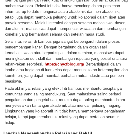
Membangun jaringan yang kuat di lingkungan kampus amat krusial bagi
mahasiswa baru. Relasi ini tidak hanya menolong dalam perolehan
informasi up-to-date mengenai acara akademik dan non-akademik,
tetapi juga dapat membuka peluang untuk kolaborasi dalam riset atau
proyek bersama. Melalui interaksi dengan sesama mahasiswa, dosen,
dan alumni, mahasiswa dapat memperluas wawasan dan membangun
koneksi yang bermanfaat selama dan setelah masa studi.
Selain itu, relasi di kampus juga sangat berpengaruh dalam proses
pengembangan karier. Dengan bergabung dalam organisasi
kemahasiswaan atau berpartisipasi dalam seminar, mahasiswa dapat
meningkatkan soft skill dan membangun reputasi yang positif di antara
rekan-rekan seprofesi.
https://cnycfblog.org/
Berpartisipasi dalam
lomba atau kegiatan di luar kelas dapat menunjukkan keterampilan dan
komitmen, yang dapat memikat perhatian mitra industri atau pemberi
beasiswa.
Pada akhirnya, relasi yang efektif di kampus membantu terciptanya
komunitas yang saling mendukung. Saat mahasiswa saling berbagi
pengalaman dan pengetahuan, mereka dapat saling membantu dalam
menyelesaikan tantangan akademik atau mencari peluang magang.
Lingkungan yang kolaboratif ini tidak hanya memperkaya pengalaman
belajar, tetapi juga membentuk relasi yang dapat bertahan seumur
hidup.
Langkah Mengembangkan Relasi yang Efektif