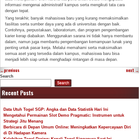
informasi mengenai administratif kampus serta mengikuti tata cara
dengan tepat.
Yang terakhir, banyak mahasiswa baru yang kurang memaksimalkan
fasilitas serta sumber daya yang ada di universitas dengan baik.
Contohnya, perpustakaan, laboratorium, dan program pengembangan
karier kerap diabaikan. Menggunakan sarana ini tidak hanya membantu
dalam, namun juga membantu pengembangan kemampuan lunak yang
penting untuk pasar kerja. Melalui memahami serta maksimalkan
semua aset yang tersedia dalam kampus, mahasiswa baru bisa
menjadi lebih siap untuk menghadapi rintangan di masa depan.
←
previous
next
→
Search
Search
Recent Posts
Data Utuh Togel SGP: Angka dan Data Statistik Hari Ini
Mengetahui Permainan Slot Demo Pragmatic: Instrumen untuk
Strategi Jitu Menang
Berbicara di Depan Umum Online: Meningkatkan Kepercayaan Diri
di Di Hadapan Kamera
Kelebihan Togel Daring: Kenali Togel Singapura Saat Ini