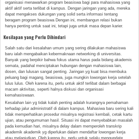
organisasi menawarkan program beasiswa bagi para mahasiswa yang
aktif aktif serta terlibat di kampus. Dengan jaringan yang ada, mereka
dapat mengakses dukungan yang solid serta informasi tentang
beragam program beasiswa Dengan ini, membangun relasi bukan
hanya penting untuk saat ini, tetapi juga untuk masa depan karier.
Kesilapan yang Perlu Dihindari
Salah satu dari kesalahan umum yang sering dilakukan mahasiswa
baru ialah mengabaikan kebermaknaan networking di universitas.
Banyak yang berpikir bahwa fokus utama harus pada bidang akademis
semata, padahal menciptakan hubungan dengan mahasiswa lain,
dosen, dan lulusan sangat penting. Jaringan yg kuat bisa membuka
peluang bagi magang, beasiswa, juga mungkin lowongan kerja setelah
lulus lulus. Oleh karena itu, perlu untuk aktif terlibat dalam berbagai
macam aktivitas, seperti halnya diskusi dan organisasi
kemahasiswaan.
Kesalahan lain yg tidak kalah penting adalah kurangnya pemahaman
terhadap jalur administratif di dalam kampus. Mahasiwa baru sering kali
tidak memperhatikan prosedur misalnya registrasi kembali, cetak kartu
ujian, atau pengumuman hasil. Situasi ini dapat menyebabkan masalah
pada kemudian hari, misalnya delay dalam memperoleh transkrip
akademik akademik yg diperlukan dalam mendaftar lowongan kerja
atau melanjutkan. Oleh karena itu, perlu untuk selalu mengupdate