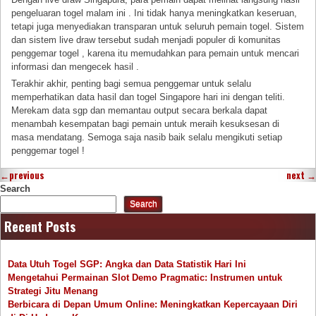
pengeluaran togel malam ini . Ini tidak hanya meningkatkan keseruan,
tetapi juga menyediakan transparan untuk seluruh pemain togel. Sistem
dan sistem live draw tersebut sudah menjadi populer di komunitas
penggemar togel , karena itu memudahkan para pemain untuk mencari
informasi dan mengecek hasil .
Terakhir akhir, penting bagi semua penggemar untuk selalu
memperhatikan data hasil dan togel Singapore hari ini dengan teliti.
Merekam data sgp dan memantau output secara berkala dapat
menambah kesempatan bagi pemain untuk meraih kesuksesan di
masa mendatang. Semoga saja nasib baik selalu mengikuti setiap
penggemar togel !
←
previous
next
→
Search
Search
Recent Posts
Data Utuh Togel SGP: Angka dan Data Statistik Hari Ini
Mengetahui Permainan Slot Demo Pragmatic: Instrumen untuk
Strategi Jitu Menang
Berbicara di Depan Umum Online: Meningkatkan Kepercayaan Diri