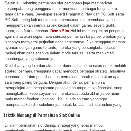
Selain itu, rekening permainan slot percobaan juga memberikan
kesempatan bagi pengguna untuk menyusuri berbagai fungsi serta
tema game yang. Developer seperti Pragmatic Play dan PG Soft serta
PG Soft sering kali menyediakan permainan slot percobaan yang
menggambarkan semua aspek krusial dalam game, seperti grafik,
suara, dan fitur tambahan.
Demo Slot
Hal ini memungkinkan pengguna
agar merasakan seperti apa sensasi permainan tanpa perlu beban yang
biasanya menyertai perjudian dana sebenarnya. Jika pengguna merasa
nyaman dengan game tertentu, mereka yang bersangkutan dapat
melanjutkan perjalanan ke dalam mode tarif asli serta menikmati
keuntungan yang sebenarnya.
Kelebihan yang lain dari akun slot demo adalah kapasitas untuk melatih
strategi bermain. Pengguna dapat mencoba berbagai strategi, misalnya
penataan tarif dan pemilihan tipe permainan, untuk menentukan apa
saja yang paling berguna. Dengan akun demo, pemain bisa
mempelajari dari pengalaman pengalaman tanpa risiko finansial, yang
meningkatkan kepercayaan diri mereka saat pada akhirnya bermain-
main memanfaatkan uang asli. Hal ini adalah cara yang agar
mempersiapkan diri sebelumnya masuk ke alam judi slot online yang.
Taktik Menang di Permainan Slot Online
Di alam permainan slot daring, strategi yang tepat mampu
meningkatkan kemungkinan Anda untuk menang. Salah satu langkah