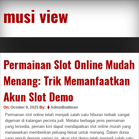
Skip
musi view
to
content
Permainan Slot Online Mudah
Menang: Trik Memanfaatkan
Akun Slot Demo
On:
October 9, 2025
By:
AdminBudiman
Permainan slot online telah menjadi salah satu hiburan terbaik sangat
digemari di kalangan pecinta judi. Melalui berbagai jenis permainan
yang tersedia, pemain kini dapat mendapatkan slot online murah yang
menawarkan memberikan peluang besar untuk menang. Dalam dunia
yang penuh dengan variasi ini, akun slot demo telah menjadi salah satu