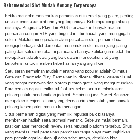
Rekomendasi Slot Mudah Menang Terpercaya
Ketika mencoba menemukan permainan di internet yang gacor, penting
untuk menentukan platform yang terpercaya. Beberapa pengembang
misalnya Pragmatic Play dan PGS menawarkan banyak macam
permainan dengan RTP yang tinggi dan fitur hadiah yang menggugah
selera. Melalui menggunakan akun percobaan slot, pemain dapat
menguji berbagai slot demo dan menemukan slot mana yang paling
paling dari selera mereka tanpa adanya bahaya kehilangan modal. Ini
merupakan adalah cara yang baik dalam mendeteksi slot yang
berpotensi untuk memberi keberhasilan yang signifikan.
Satu saran permainan mudah menang yang populer adalah Olimpus
Gate dari Pragmatic Play. Permainan ini dikenal dikenal karena visual
yang sangat menawan dan sistem putaran gratis yang menguntungkan.
Para pemain dapat menikmati fasilitas bebas serta meningkatkan
peluang untuk mendapatkan jackpot. Selain itu juga, Sweet Bonanza
merupakan menjadi pilihan yang, dengan ciri khas jatuh yang banyak
peluang kesempatan menuju kemenangan.
Situs permainan digital yang memiliki reputasi baik biasanya
memberikan hadiah serta promosi menarik. Sebelum mulai bermain,
pastikan agar mengecek review serta reputasi platform tersebut. Situs
yang memfasilitasi permainan percobaan tanpa biaya memungkinkan
para pemain agar lakukan uji coba sebelumnya, demikian bisa