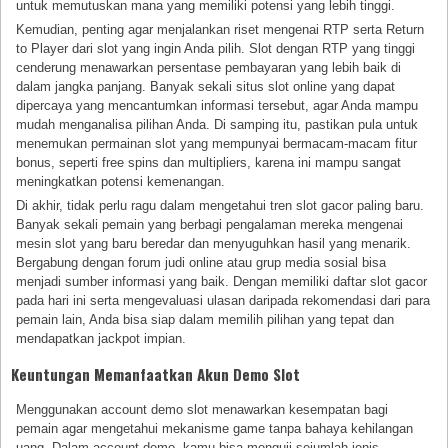
untuk memutuskan mana yang memiliki potensi yang lebih tinggi.
Kemudian, penting agar menjalankan riset mengenai RTP serta Return
to Player dari slot yang ingin Anda pilih. Slot dengan RTP yang tinggi
cenderung menawarkan persentase pembayaran yang lebih baik di
dalam jangka panjang. Banyak sekali situs slot online yang dapat
dipercaya yang mencantumkan informasi tersebut, agar Anda mampu
mudah menganalisa pilihan Anda. Di samping itu, pastikan pula untuk
menemukan permainan slot yang mempunyai bermacam-macam fitur
bonus, seperti free spins dan multipliers, karena ini mampu sangat
meningkatkan potensi kemenangan.
Di akhir, tidak perlu ragu dalam mengetahui tren slot gacor paling baru.
Banyak sekali pemain yang berbagi pengalaman mereka mengenai
mesin slot yang baru beredar dan menyuguhkan hasil yang menarik.
Bergabung dengan forum judi online atau grup media sosial bisa
menjadi sumber informasi yang baik. Dengan memiliki daftar slot gacor
pada hari ini serta mengevaluasi ulasan daripada rekomendasi dari para
pemain lain, Anda bisa siap dalam memilih pilihan yang tepat dan
mendapatkan jackpot impian.
Keuntungan Memanfaatkan Akun Demo Slot
Menggunakan account demo slot menawarkan kesempatan bagi
pemain agar mengetahui mekanisme game tanpa bahaya kehilangan
uang. Dalam account demo, kamu bisa menguji sejumlah jenis