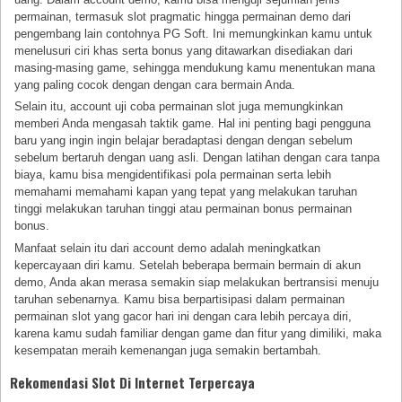
permainan, termasuk slot pragmatic hingga permainan demo dari
pengembang lain contohnya PG Soft. Ini memungkinkan kamu untuk
menelusuri ciri khas serta bonus yang ditawarkan disediakan dari
masing-masing game, sehingga mendukung kamu menentukan mana
yang paling cocok dengan dengan cara bermain Anda.
Selain itu, account uji coba permainan slot juga memungkinkan
memberi Anda mengasah taktik game. Hal ini penting bagi pengguna
baru yang ingin ingin belajar beradaptasi dengan dengan sebelum
sebelum bertaruh dengan uang asli. Dengan latihan dengan cara tanpa
biaya, kamu bisa mengidentifikasi pola permainan serta lebih
memahami memahami kapan yang tepat yang melakukan taruhan
tinggi melakukan taruhan tinggi atau permainan bonus permainan
bonus.
Manfaat selain itu dari account demo adalah meningkatkan
kepercayaan diri kamu. Setelah beberapa bermain bermain di akun
demo, Anda akan merasa semakin siap melakukan bertransisi menuju
taruhan sebenarnya. Kamu bisa berpartisipasi dalam permainan
permainan slot yang gacor hari ini dengan cara lebih percaya diri,
karena kamu sudah familiar dengan game dan fitur yang dimiliki, maka
kesempatan meraih kemenangan juga semakin bertambah.
Rekomendasi Slot Di Internet Terpercaya